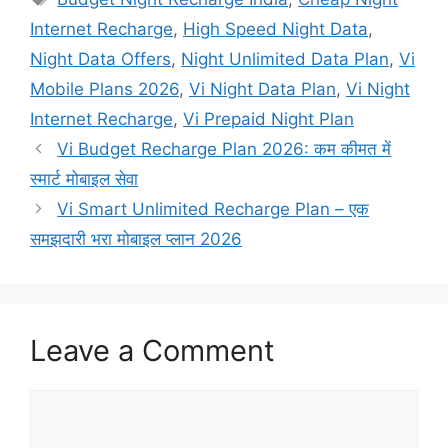
Internet Recharge
,
High Speed Night Data
,
Night Data Offers
,
Night Unlimited Data Plan
,
Vi
Mobile Plans 2026
,
Vi Night Data Plan
,
Vi Night
Internet Recharge
,
Vi Prepaid Night Plan
Vi Budget Recharge Plan 2026: कम कीमत में
स्मार्ट मोबाइल सेवा
Vi Smart Unlimited Recharge Plan – एक
समझदारी भरा मोबाइल प्लान 2026
Leave a Comment
Comment