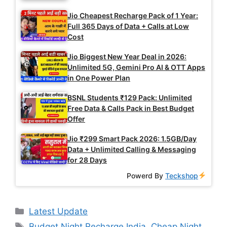
Jio Cheapest Recharge Pack of 1 Year:
Full 365 Days of Data + Calls at Low
Cost
Jio Biggest New Year Deal in 2026:
Unlimited 5G, Gemini Pro AI & OTT Apps
in One Power Plan
BSNL Students ₹129 Pack: Unlimited
Free Data & Calls Pack in Best Budget
Offer
Jio ₹299 Smart Pack 2026: 1.5GB/Day
Data + Unlimited Calling & Messaging
for 28 Days
Powerd By
Teckshop
Categories
Latest Update
Tags
Budget Night Recharge India
,
Cheap Night