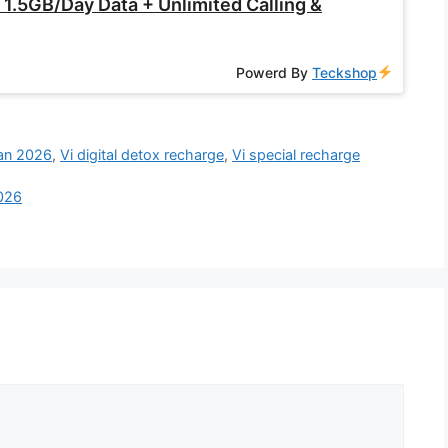
1.5GB/Day Data + Unlimited Calling &
Powerd By
Teckshop
lan 2026
,
Vi digital detox recharge
,
Vi special recharge
2026