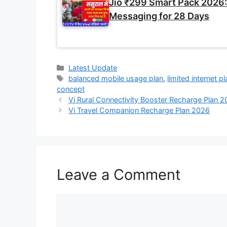
Jio ₹299 Smart Pack 2026: 
Messaging for 28 Days
Categories
Latest Update
Tags
balanced mobile usage plan
,
limited internet p
concept
Vi Rural Connectivity Booster Recharge Plan 
Vi Travel Companion Recharge Plan 2026
Leave a Comment
Comment