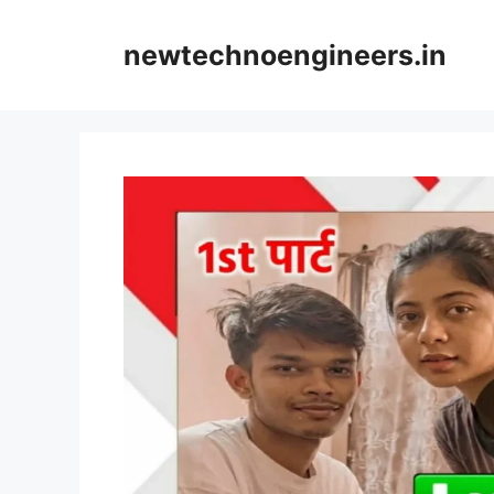
Skip
to
newtechnoengineers.in
content