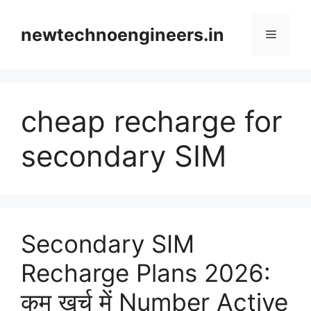
Skip
to
newtechnoengineers.in
Menu
content
cheap recharge for
secondary SIM
Secondary SIM
Recharge Plans 2026:
कम खर्च में Number Active