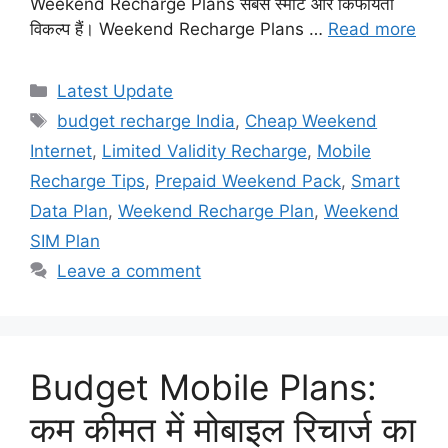
Weekend Recharge Plans सबसे स्मार्ट और किफायती
विकल्प हैं। Weekend Recharge Plans …
Read more
Categories
Latest Update
Tags
budget recharge India
,
Cheap Weekend
Internet
,
Limited Validity Recharge
,
Mobile
Recharge Tips
,
Prepaid Weekend Pack
,
Smart
Data Plan
,
Weekend Recharge Plan
,
Weekend
SIM Plan
Leave a comment
Budget Mobile Plans:
कम कीमत में मोबाइल रिचार्ज का