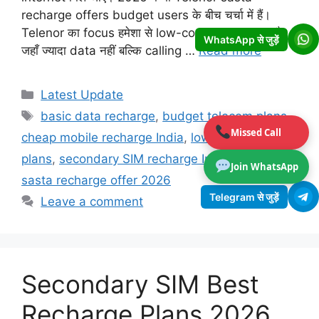
recharge offers budget users के बीच चर्चा में हैं।
Telenor का focus हमेशा से low-cost users पर रहा है,
WhatsApp से जुड़ें
जहाँ ज्यादा data नहीं बल्कि calling …
Read more
Categories
Latest Update
Tags
basic data recharge
,
budget telecom plans
,
Missed Call
cheap mobile recharge India
,
low cost calling
plans
,
secondary SIM recharge India
,
Telenor
Join WhatsApp
sasta recharge offer 2026
Telegram से जुड़ें
Leave a comment
Secondary SIM Best
Recharge Plans 2026