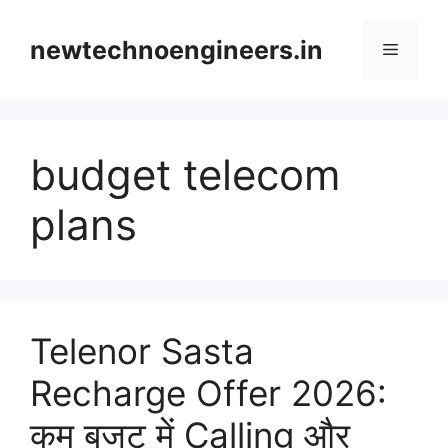
Skip
to
newtechnoengineers.in
Menu
content
budget telecom
plans
Telenor Sasta
Recharge Offer 2026:
कम बजट में Calling और