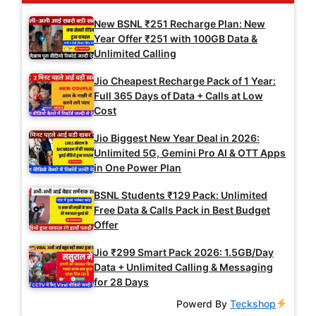
New BSNL ₹251 Recharge Plan: New
Year Offer ₹251 with 100GB Data &
Unlimited Calling
Jio Cheapest Recharge Pack of 1 Year:
Full 365 Days of Data + Calls at Low
Cost
Jio Biggest New Year Deal in 2026:
Unlimited 5G, Gemini Pro AI & OTT Apps
in One Power Plan
BSNL Students ₹129 Pack: Unlimited
Free Data & Calls Pack in Best Budget
Offer
Jio ₹299 Smart Pack 2026: 1.5GB/Day
Data + Unlimited Calling & Messaging
for 28 Days
Powerd By
Teckshop