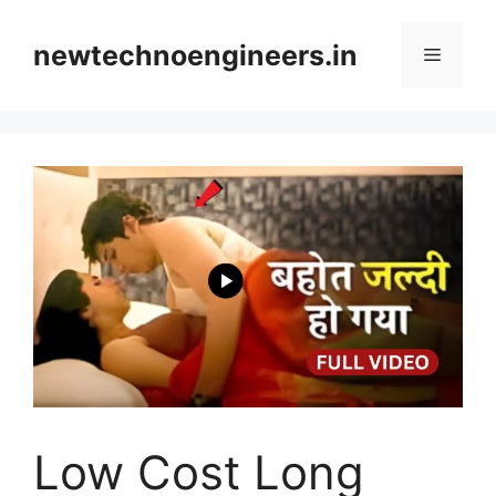
Skip
to
newtechnoengineers.in
Menu
content
Low Cost Long