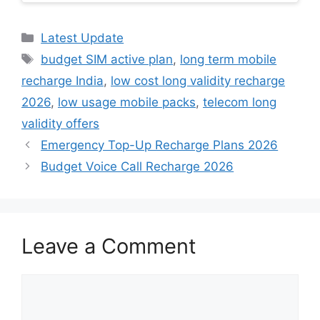
Categories
Latest Update
Tags
budget SIM active plan
,
long term mobile
recharge India
,
low cost long validity recharge
2026
,
low usage mobile packs
,
telecom long
validity offers
Emergency Top-Up Recharge Plans 2026
Budget Voice Call Recharge 2026
Leave a Comment
Comment