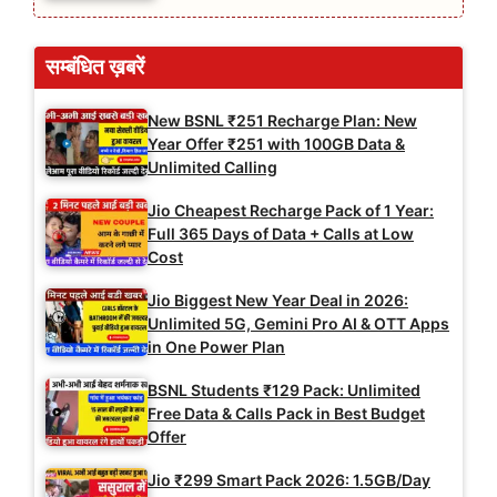
सम्बंधित ख़बरें
New BSNL ₹251 Recharge Plan: New
Year Offer ₹251 with 100GB Data &
Unlimited Calling
Jio Cheapest Recharge Pack of 1 Year:
Full 365 Days of Data + Calls at Low
Cost
Jio Biggest New Year Deal in 2026:
Unlimited 5G, Gemini Pro AI & OTT Apps
in One Power Plan
BSNL Students ₹129 Pack: Unlimited
Free Data & Calls Pack in Best Budget
Offer
Jio ₹299 Smart Pack 2026: 1.5GB/Day