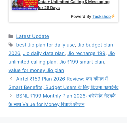
Data + Unlimited Calling & Messaging
for 28 Days
Powerd By
Teckshop
Categories
Latest Update
Tags
best Jio plan for daily use
,
Jio budget plan
2026
,
Jio daily data plan
,
Jio recharge 199
,
Jio
unlimited calling plan
,
Jio ₹199 smart plan
,
value for money Jio plan
Airtel ₹159 Plan 2026 Review: कम कीमत में
Smart Benefits, Budget Users के लिए कितना फायदेमंद
BSNL ₹199 Monthly Plan 2026: भरोसेमंद नेटवर्क
के साथ Value for Money रिचार्ज ऑप्शन