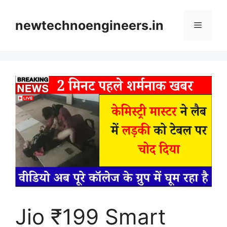
Skip
to
newtechnoengineers.in
Menu
content
Jio ₹199 Smart