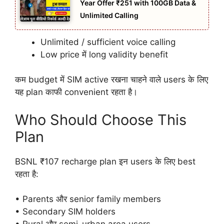
Year Offer ₹251 with 100GB Data &
Unlimited Calling
Unlimited / sufficient voice calling
Low price में long validity benefit
कम budget में SIM active रखना चाहने वाले users के लिए
यह plan काफी convenient रहता है।
Who Should Choose This
Plan
BSNL ₹107 recharge plan इन users के लिए best
रहता है:
• Parents और senior family members
• Secondary SIM holders