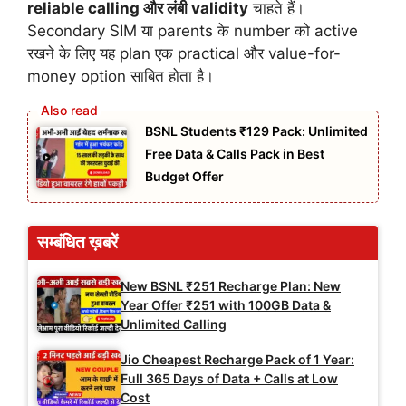
reliable calling और लंबी validity
चाहते हैं।
Secondary SIM या parents के number को active
रखने के लिए यह plan एक practical और value-for-
money option साबित होता है।
BSNL Students ₹129 Pack: Unlimited
Free Data & Calls Pack in Best
Budget Offer
सम्बंधित ख़बरें
New BSNL ₹251 Recharge Plan: New
Year Offer ₹251 with 100GB Data &
Unlimited Calling
Jio Cheapest Recharge Pack of 1 Year:
Full 365 Days of Data + Calls at Low
Cost