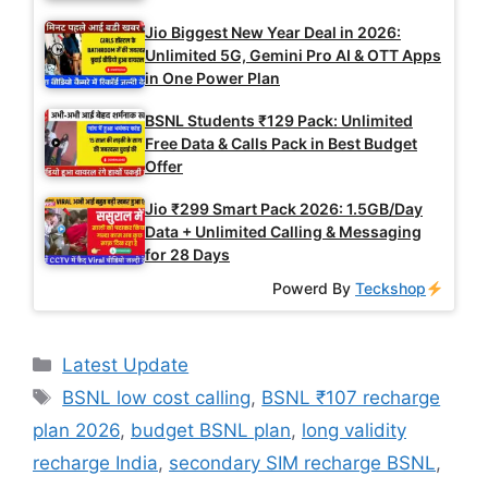
Jio Biggest New Year Deal in 2026:
Unlimited 5G, Gemini Pro AI & OTT Apps
in One Power Plan
BSNL Students ₹129 Pack: Unlimited
Free Data & Calls Pack in Best Budget
Offer
Jio ₹299 Smart Pack 2026: 1.5GB/Day
Data + Unlimited Calling & Messaging
for 28 Days
Powerd By
Teckshop
Categories
Latest Update
Tags
BSNL low cost calling
,
BSNL ₹107 recharge
plan 2026
,
budget BSNL plan
,
long validity
recharge India
,
secondary SIM recharge BSNL
,