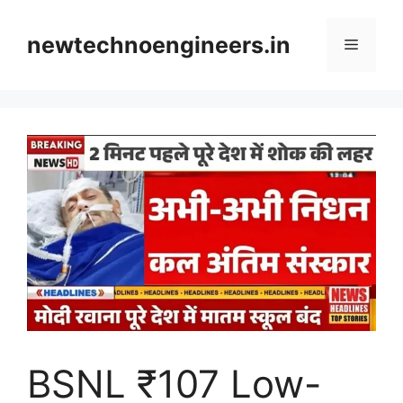
Skip
to
newtechnoengineers.in
Menu
content
BSNL ₹107 Low-