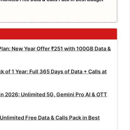
an: New Year Offer ₹251 with 100GB Data &
of 1 Year: Full 365 Days of Data + Calls at
in 2026: Unlimited 5G, Gemini Pro AI & OTT
nlimited Free Data & Calls Pack in Best