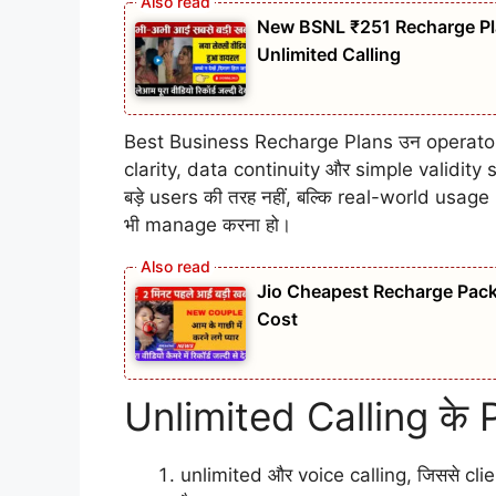
New BSNL ₹251 Recharge Pla
Unlimited Calling
Best Business Recharge Plans उन operators द्वा
clarity, data continuity और simple validity s
बड़े users की तरह नहीं, बल्कि real-world usage
भी manage करना हो।
Jio Cheapest Recharge Pack 
Cost
Unlimited Calling के 
unlimited और voice calling, जिससे cl