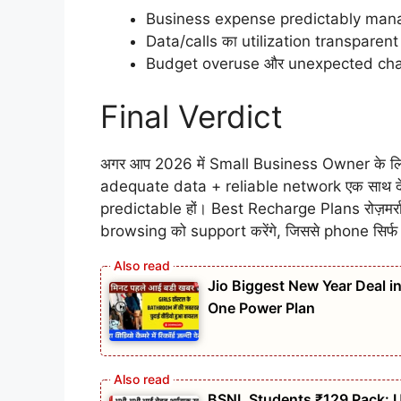
Business expense predictably manag
Data/calls का utilization transparent 
Budget overuse और unexpected charge
Final Verdict
अगर आप 2026 में Small Business Owner के लिए 
adequate data + reliable network एक साथ दे, त
predictable हों। Best Recharge Plans रोज़म
browsing को support करेंगे, जिससे phone सिर्फ
Jio Biggest New Year Deal i
One Power Plan
BSNL Students ₹129 Pack: Un