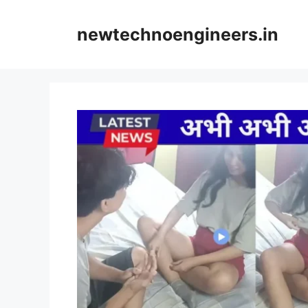
Skip
to
newtechnoengineers.in
content