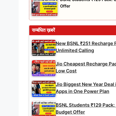
Offer
सम्बंधित ख़बरें
New BSNL ₹251 Recharge Pl
Unlimited Calling
Jio Cheapest Recharge Pack 
Low Cost
Jio Biggest New Year Deal 
Apps in One Power Plan
BSNL Students ₹129 Pack: U
Budget Offer