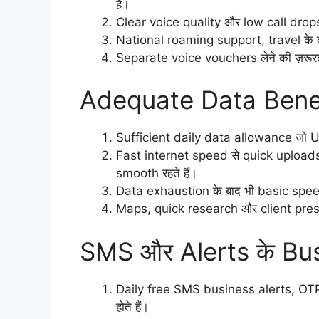
है।
Clear voice quality और low call dro
National roaming support, travel के दौर
Separate voice vouchers लेने की ज़रूरत
Adequate Data Benef
Sufficient daily data allowance जो 
Fast internet speed से quick uploa
smooth रहते हैं।
Data exhaustion के बाद भी basic speed
Maps, quick research और client presen
SMS और Alerts के Bu
Daily free SMS business alerts, OTP
होते हैं।