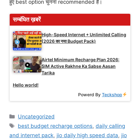
हुए best option चुनना recommended है।
सम्बंधित ख़बरें
High-Speed Internet + Unlimited Calling
(2026 का नया Budget Pack)
Airtel Minimum Recharge Plan 2026:
SIM Active Rakhne Ka Sabse Aasan
Tarika
Hello world!
Powerd By
Teckshop
Categories
Uncategorized
Tags
best budget recharge options
,
daily calling
and internet pack
,
jio daily high speed data
,
jio