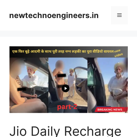
Skip
to
newtechnoengineers.in
Menu
content
Jio Daily Recharge